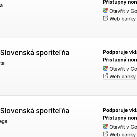
Přístupný non
na
Otevřít v G
Web banky
Slovenská sporiteľňa
Podporuje vkl
Přístupný non
ta
Otevřít v G
Web banky
Slovenská sporiteľňa
Podporuje vkl
Přístupný non
ega
Otevřít v G
Web banky