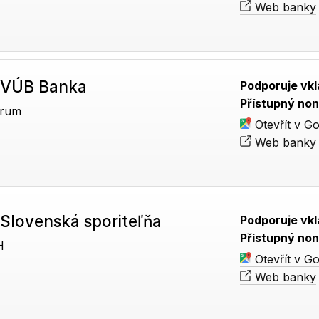
Web banky
 VÚB Banka
Podporuje vkl
Přístupný non
trum
Otevřít v G
Web banky
Slovenská sporiteľňa
Podporuje vkl
Přístupný non
H
Otevřít v G
Web banky