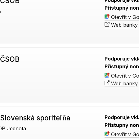
 ČSOB
Přístupný non
B
Otevřít v G
Web banky
 ČSOB
Podporuje vkl
Přístupný non
Otevřít v G
Web banky
Slovenská sporiteľňa
Podporuje vkl
Přístupný non
OP Jednota
Otevřít v G