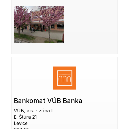
Bankomat VÚB Banka
VÚB, a.s. - zóna L
Ľ. Štúra 21
Levice