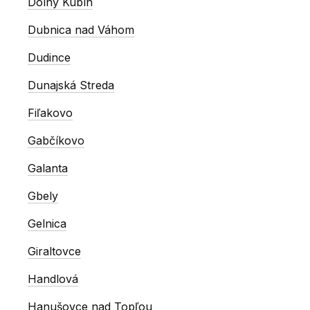
Dolný Kubín
Dubnica nad Váhom
Dudince
Dunajská Streda
Fiľakovo
Gabčíkovo
Galanta
Gbely
Gelnica
Giraltovce
Handlová
Hanušovce nad Topľou