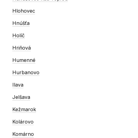
Hlohovec
Hnúšťa
Holíč
Hriňová
Humenné
Hurbanovo
Ilava
Jelšava
Kežmarok
Kolárovo
Komárno